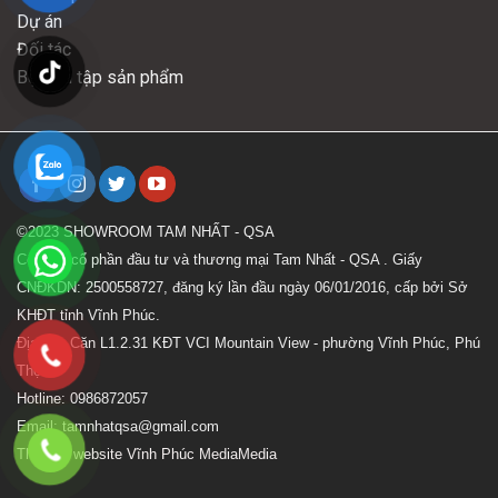
Dự án
Đối tác
Bộ sưu tập sản phẩm
©2023 SHOWROOM TAM NHẤT - QSA
Công ty cổ phần đầu tư và thương mại Tam Nhất - QSA . Giấy
CNĐKDN: 2500558727, đăng ký lần đầu ngày 06/01/2016, cấp bởi Sở
KHĐT tỉnh Vĩnh Phúc.
Địa chỉ: Căn L1.2.31 KĐT VCI Mountain View - phường Vĩnh Phúc, Phú
Thọ
Hotline: 0986872057
Email: tamnhatqsa@gmail.com
Thiết kế website Vĩnh Phúc MediaMedia