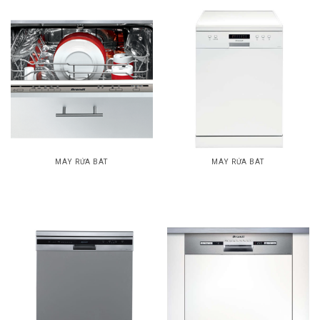
MÁY RỬA BÁT
MÁY RỬA BÁT
Máy rửa bát âm tủ
Máy rửa bát
VH1772J
DFH13217W