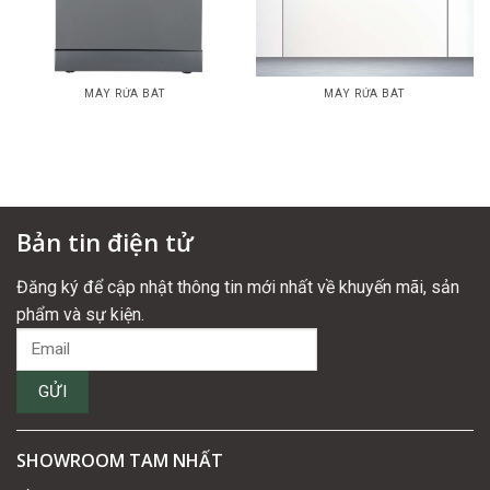
MÁY RỬA BÁT
MÁY RỬA BÁT
Máy rửa bát DWF137DS
Máy rửa bát VH1772X
Bản tin điện tử
Đăng ký để cập nhật thông tin mới nhất về khuyến mãi, sản
phẩm và sự kiện.
SHOWROOM TAM NHẤT