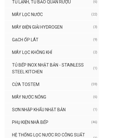
TỦ LẠNH, TỦ BẢO QUẢN RƯỢU
(6)
MÁY LỌC NƯỚC
(22)
MÁY ĐIỆN GIẢI HYDROGEN
(3)
GẠCH ỐP LÁT
(9)
MÁY LỌC KHÔNG KHÍ
(2)
TỦ BẾP INOX NHẬT BẢN - STAINLESS
(1)
STEEL KITCHEN
CỬA TOSTEM
(59)
MÁY NƯỚC NÓNG
(6)
SƠN NHẬP KHẨU NHẬT BẢN
(1)
PHỤ KIỆN NHÀ BẾP
(46)
HỆ THỐNG LỌC NƯỚC RO CÔNG SUẤT