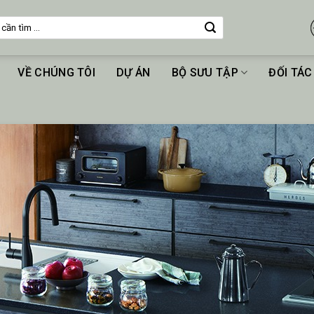
VỀ CHÚNG TÔI
DỰ ÁN
BỘ SƯU TẬP
ĐỐI TÁC