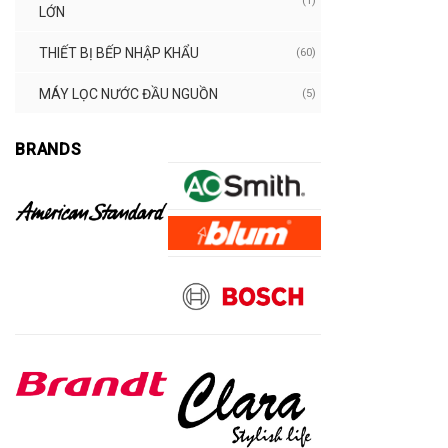
(1)
LỚN
THIẾT BỊ BẾP NHẬP KHẨU
(60)
MÁY LỌC NƯỚC ĐẦU NGUỒN
(5)
BRANDS