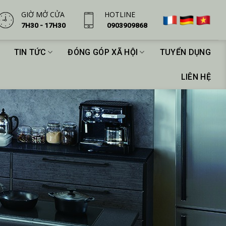
GIỜ MỞ CỬA
HOTLINE
7H30 - 17H30
0903909868
TIN TỨC
ĐÓNG GÓP XÃ HỘI
TUYỂN DỤNG
LIÊN HỆ