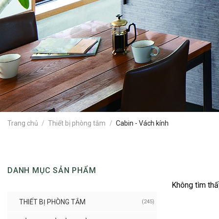
Trang chủ
/
Thiết bị phòng tắm
/
Cabin - Vách kính
DANH MỤC SẢN PHẨM
Không tìm thấ
THIẾT BỊ PHÒNG TẮM
(245)