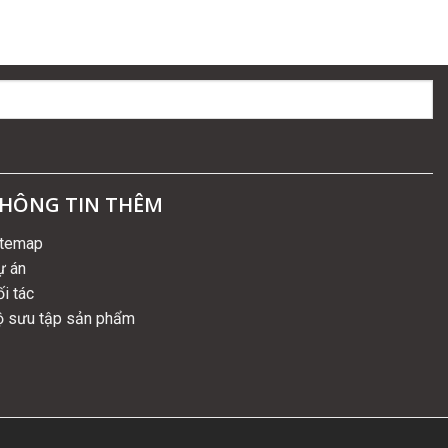
HÔNG TIN THÊM
itemap
ự án
i tác
ộ sưu tập sản phẩm