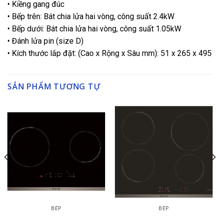
• Kiềng gang đúc
• Bếp trên: Bát chia lửa hai vòng, công suất 2.4kW
• Bếp dưới: Bát chia lửa hai vòng, công suất 1.05kW
• Đánh lửa pin (size D)
• Kích thước lắp đặt: (Cao x Rộng x Sâu mm): 51 x 265 x 495
SẢN PHẨM TƯƠNG TỰ
BẾP
BẾP
Bếp từ BPI6230BL
Bếp từ BPI6410B