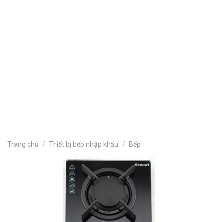
Khu đô thị
Sự Kiện Công Ty
Tin nội bộ
Tin sản phẩm
Tin tức
Tòa nhà văn phòng
Tuyển dụng
Trang chủ
/
Thiết bị bếp nhập khẩu
/
Bếp