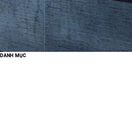
DANH MỤC
Cẩm nang kiến thức
Chung cư
Công Ty Công Đức
Dự án
Dự án khác
Du Lịch
Khách sạn – Khu nghỉ dưỡng