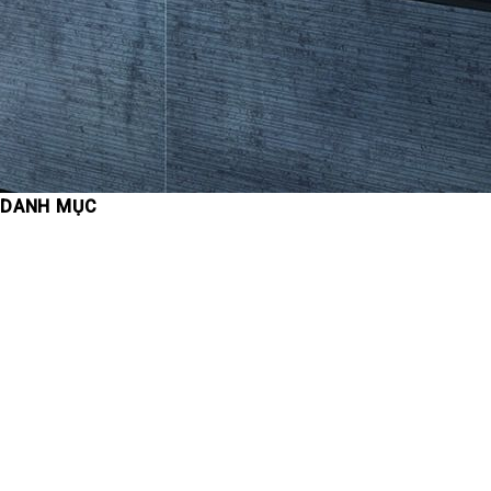
DANH MỤC
Cẩm nang kiến thức
Chung cư
Công Ty Công Đức
Dự án
Dự án khác
Du Lịch
Khách sạn – Khu nghỉ dưỡng