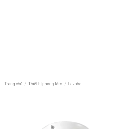
Khu đô thị
Sự Kiện Công Ty
Tin nội bộ
Tin sản phẩm
Tin tức
Tòa nhà văn phòng
Tuyển dụng
Trang chủ
/
Thiết bị phòng tắm
/
Lavabo