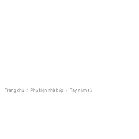
Khu đô thị
Sự Kiện Công Ty
Tin nội bộ
Tin sản phẩm
Tin tức
Tòa nhà văn phòng
Tuyển dụng
Trang chủ
/
Phụ kiện nhà bếp
/
Tay nắm tủ