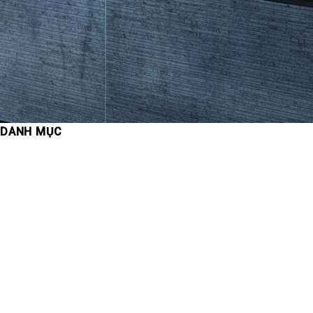
DANH MỤC
Cẩm nang kiến thức
Chung cư
Công Ty Công Đức
Dự án
Dự án khác
Du Lịch
Khách sạn – Khu nghỉ dưỡng