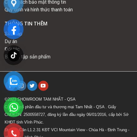
Chính sách bảo mật thông tin
Quy định và hình thức thanh toán
THÔNG TIN THÊM
Sitemap
Dự án
Đối tác
Bộ sưu tập sản phẩm
©2023 SHOWROOM TAM NHẤT - QSA
Công ty cổ phần đầu tư và thương mại Tam Nhất - QSA . Giấy
CNĐKDN: 2500558727, đăng ký lần đầu ngày 06/01/2016, cấp bởi Sở
KHĐT tỉnh Vĩnh Phúc.
Địa chỉ: Căn L1.2.31 KĐT VCI Mountain View - Chùa Hà - Định Trung -