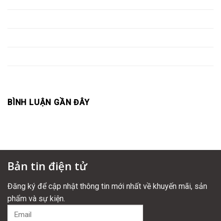
Biệt Thự: Ach Thắng Thủy, KĐT Nam Đầm Vạc, TP. Vĩnh Yên
Biệt thự a Quang- Lập Thạch
Biệt Thự Đại Lải- Phúc Yên
Khách sạn ANIVIA- TT. Tam Đảo
Khách Sạn Hương Sơn- TT. Tam Đảo
BÌNH LUẬN GẦN ĐÂY
Bản tin điện tử
Đăng ký để cập nhật thông tin mới nhất về khuyến mãi, sản
phẩm và sự kiện.